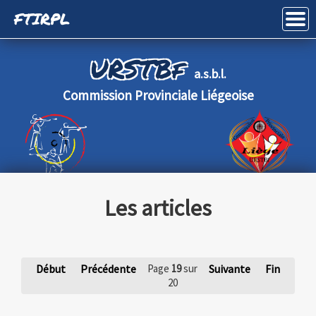
FTIRPL
Haut de page
URSTBf
a.s.b.l.
Commission Provinciale Liégeoise
Les articles
Début
Précédente
Page
19
sur
Suivante
Fin
20