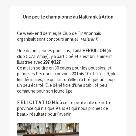
Une petite championne au Maitrank à Arlon
Ce week-end dernier, le Club de Tir Arlonnais
organisait sont concours annuel "
Maitrank
".
Une de nos jeunes poussins,
Lana HERBILLON
(du
club CCAT Amay), y a participé et s'est brillamment
illustrée avec
297.4/327
.
Ce match se tire en 30 coups pour les poussins, et
parmi ses tirs nous trouvons 20 fois 10 et 9 fois 9, plus
les décimales, ce qui fait qu'elle n'a tiré que un coup
un peu écarté. Elle bénéficie d'une stabilité peu
commune pour son jeune âge.
F É L I C I T A T I O N S
à cette petite fille de notre
province qui n'a que 9 ans et qui nous promet de
beaux résultats pour l'avenir.