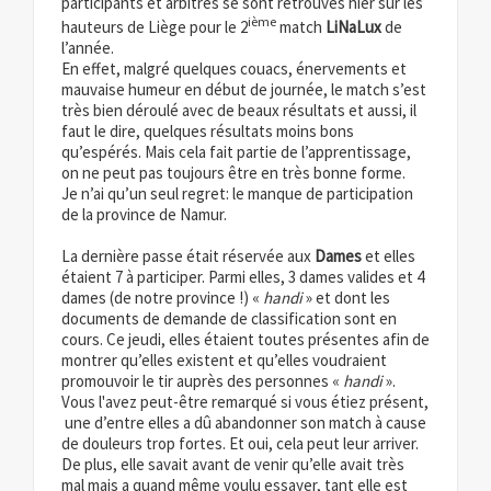
participants et arbitres se sont retrouvés hier sur les
ième
hauteurs de Liège pour le 2
match
LiNaLux
de
l’année.
En effet, malgré quelques couacs, énervements et
mauvaise humeur en début de journée, le match s’est
très bien déroulé avec de beaux résultats et aussi, il
faut le dire, quelques résultats moins bons
qu’espérés. Mais cela fait partie de l’apprentissage,
on ne peut pas toujours être en très bonne forme.
Je n’ai qu’un seul regret: le manque de participation
de la province de Namur.
La dernière passe était réservée aux
Dames
et elles
étaient 7 à participer. Parmi elles, 3 dames valides et 4
dames (de notre province !) «
handi
» et dont les
documents de demande de classification sont en
cours. Ce jeudi, elles étaient toutes présentes afin de
montrer qu’elles existent et qu’elles voudraient
promouvoir le tir auprès des personnes «
handi
».
Vous l'avez peut-être remarqué si vous étiez présent,
une d’entre elles a dû abandonner son match à cause
de douleurs trop fortes. Et oui, cela peut leur arriver.
De plus, elle savait avant de venir qu’elle avait très
mal mais a quand même voulu essayer, tant elle est